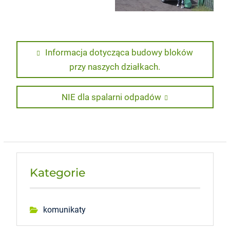
Nawigacja
Previous
Informacja dotycząca budowy bloków
post:
przy naszych działkach.
wpisu
Next
NIE dla spalarni odpadów
post:
Kategorie
komunikaty