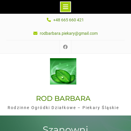
Skip
+48 665 660 421
to
content
rodbarbara.piekary@gmail.com
Facebook
ROD BARBARA
Rodzinne Ogródki Działkowe – Piekary Śląskie
Szanowni