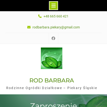
Skip
+48 665 660 421
to
content
rodbarbara.piekary@gmail.com
Facebook
ROD BARBARA
Rodzinne Ogródki Działkowe – Piekary Śląskie
Zaproszenie