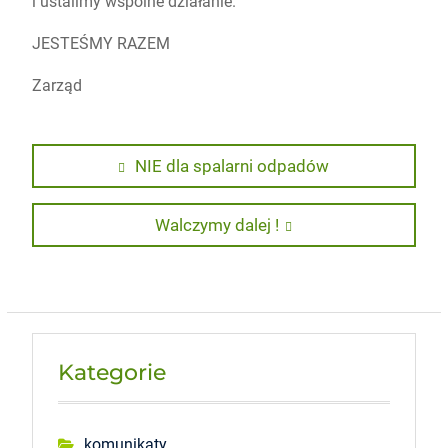
i ustalimy wspólne działanie.
JESTEŚMY RAZEM
Zarząd
Nawigacja
Previous
NIE dla spalarni odpadów
post:
wpisu
Next
Walczymy dalej !
post:
Kategorie
komunikaty